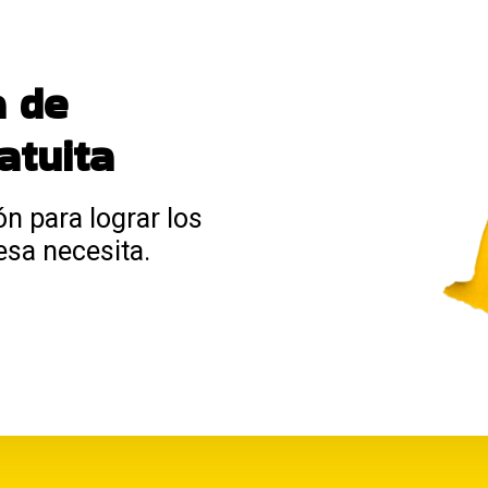
a de
atuita
ón para lograr los
esa necesita.