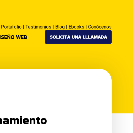
|
Portafolio
|
Testimonios
|
Blog
|
Ebooks
|
Conócenos
ISEÑO WEB
SOLICITA UNA LLLAMADA
onamiento