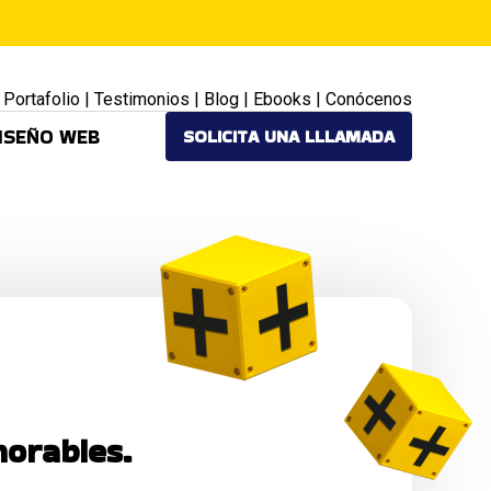
|
Portafolio
|
Testimonios
|
Blog
|
Ebooks
|
Conócenos
ISEÑO WEB
SOLICITA UNA LLLAMADA
orables.