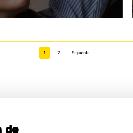
1
2
Siguiente
a de