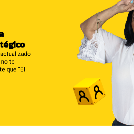
 a
tégico
 actualizado
 no te
e que “El