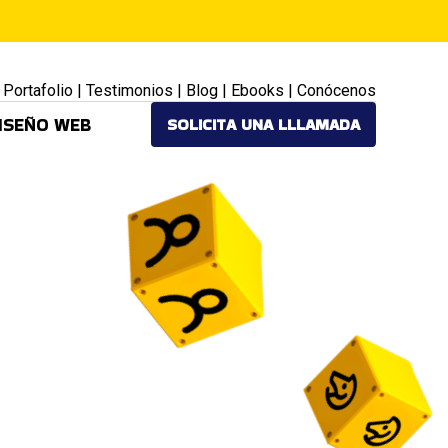
|
Portafolio
|
Testimonios
|
Blog
|
Ebooks
|
Conócenos
ISEÑO WEB
SOLICITA UNA LLLAMADA