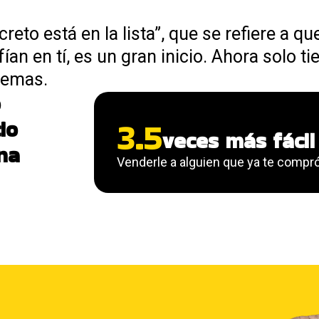
reto está en la lista”, que se refiere a qu
an en tí, es un gran inicio. Ahora solo ti
lemas.
o
3.5
io
veces más fácil
una
Venderle a alguien que ya te compr