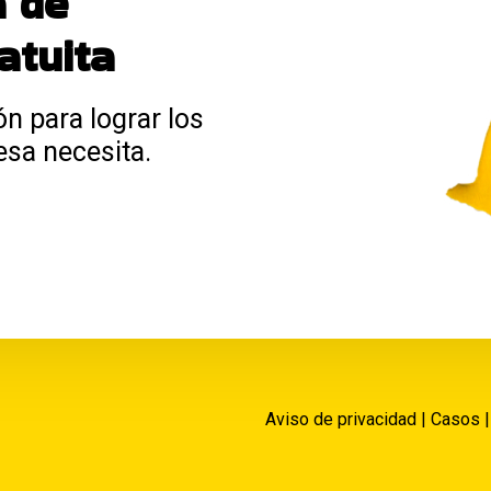
a de
atuita
ón para lograr los
esa necesita.
Aviso de privacidad
|
Casos