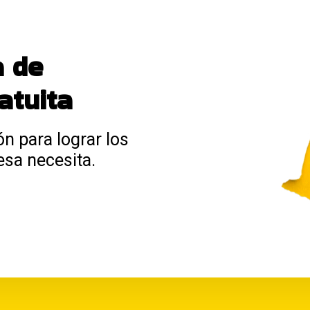
a de
atuita
ón para lograr los
esa necesita.