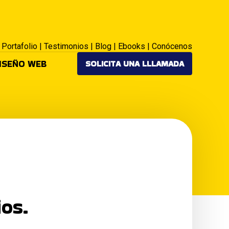
|
Portafolio
|
Testimonios
|
Blog
|
Ebooks
|
Conócenos
ISEÑO WEB
SOLICITA UNA LLLAMADA
os.